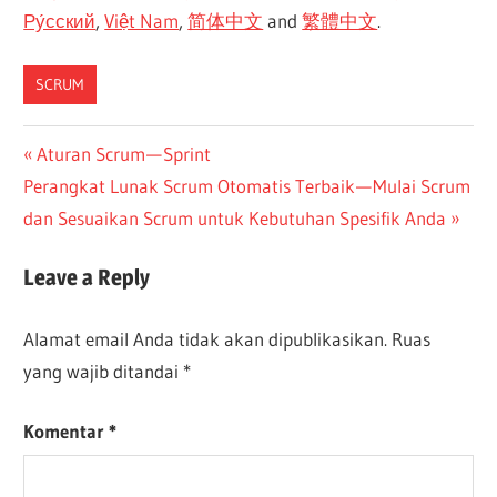
Ру́сский
,
Việt Nam
,
简体中文
and
繁體中文
.
SCRUM
CN-
Navigasi
Previous
Aturan Scrum — Sprint
DONE
Next
Post:
Perangkat Lunak Scrum Otomatis Terbaik — Mulai Scrum
pos
ES-
Post:
dan Sesuaikan Scrum untuk Kebutuhan Spesifik Anda
DONE
JA-
Leave a Reply
DONE
TW-
DONE
Alamat email Anda tidak akan dipublikasikan.
Ruas
yang wajib ditandai
*
Komentar
*