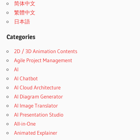
简体中文
繁體中文
日本語
Categories
2D / 3D Animation Contents
Agile Project Management
AI
AI Chatbot
AI Cloud Architecture
AI Diagram Generator
AI Image Translator
AI Presentation Studio
All-in-One
Animated Explainer