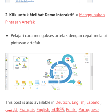
2. Klik untuk Melihat Demo Interaktif ->
Menggunakan
Pintasan Artefak
Pelajari cara mengakses artefak dengan cepat melalui
pintasan artefak.
This post is also available in
Deutsch
,
English
,
Español
,
فارسی
,
Français
,
English
,
日本語
,
Polski
,
Portuguese
,