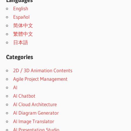
Languages
English
Español
简体中文
繁體中文
日本語
Categories
2D / 3D Animation Contents
Agile Project Management
AI
AI Chatbot
AI Cloud Architecture
AI Diagram Generator
AI Image Translator
AI Presentation Studio