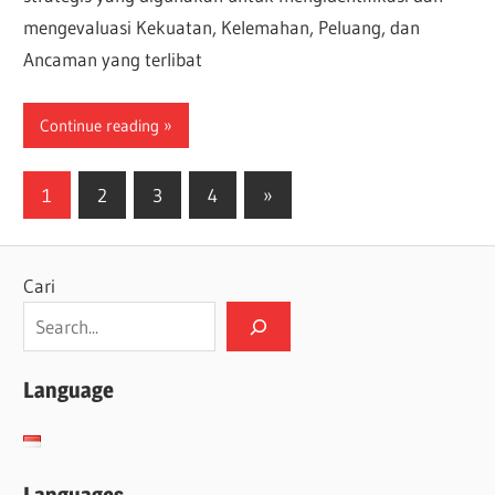
mengevaluasi Kekuatan, Kelemahan, Peluang, dan
Ancaman yang terlibat
Continue reading
Paginasi
Next
1
2
3
4
»
Posts
pos
Cari
Language