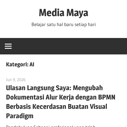
Skip
Media Maya
to
content
Belajar satu hal baru setiap hari
Kategori:
AI
Juli 9, 2026
curtis
Ulasan Langsung Saya: Mengubah
Dokumentasi Alur Kerja dengan BPMN
Berbasis Kecerdasan Buatan Visual
Paradigm