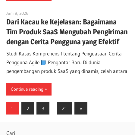
Juni 9, 2026
curtis
Dari Kacau ke Kejelasan: Bagaimana
Tim Produk SaaS Mengubah Pengiriman
dengan Cerita Pengguna yang Efektif
Studi Kasus Komprehensif tentang Penguasaan Cerita
Pengguna Agile
Pengantar Baru Di dunia
pengembangan produk SaaS yang dinamis, celah antara
Continue reading
Paginasi
Next
1
2
3
…
21
»
Posts
pos
Cari