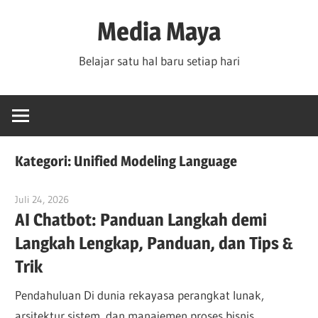
Skip
Media Maya
to
content
Belajar satu hal baru setiap hari
Kategori:
Unified Modeling Language
Juli 24, 2026
curtis
AI Chatbot: Panduan Langkah demi
Langkah Lengkap, Panduan, dan Tips &
Trik
Pendahuluan Di dunia rekayasa perangkat lunak,
arsitektur sistem, dan manajemen proses bisnis,