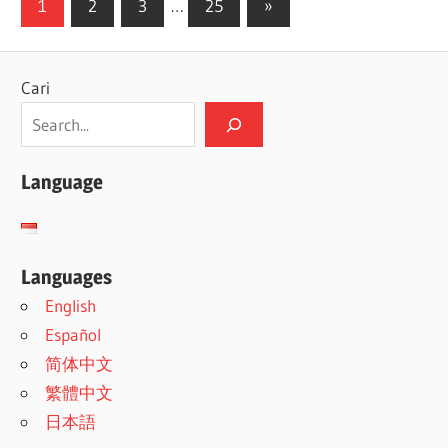
Paginasi
Next
1
2
3
…
25
»
Posts
pos
Cari
Language
Languages
English
Español
简体中文
繁體中文
日本語