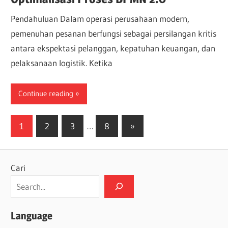
Pendahuluan Dalam operasi perusahaan modern,
pemenuhan pesanan berfungsi sebagai persilangan kritis
antara ekspektasi pelanggan, kepatuhan keuangan, dan
pelaksanaan logistik. Ketika
Continue reading
Paginasi
Next
1
2
3
…
8
»
Posts
pos
Cari
Language