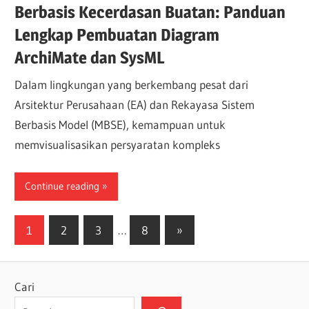
Berbasis Kecerdasan Buatan: Panduan
Lengkap Pembuatan Diagram
ArchiMate dan SysML
Dalam lingkungan yang berkembang pesat dari
Arsitektur Perusahaan (EA) dan Rekayasa Sistem
Berbasis Model (MBSE), kemampuan untuk
memvisualisasikan persyaratan kompleks
Continue reading
Paginasi
Next
1
2
3
…
8
»
Posts
pos
Cari