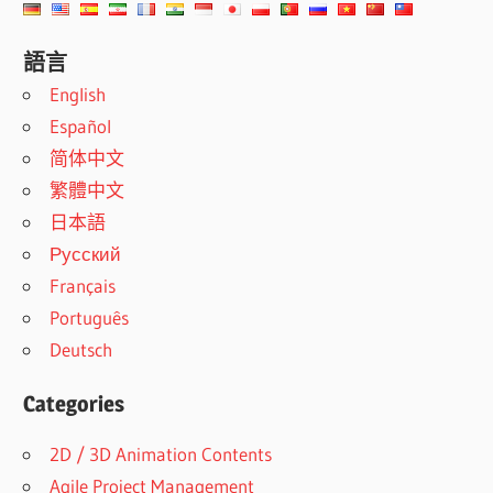
語言
English
Español
简体中文
繁體中文
日本語
Русский
Français
Português
Deutsch
Categories
2D / 3D Animation Contents
Agile Project Management