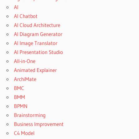
AI
AI Chatbot
AI Cloud Architecture
AI Diagram Generator
AI Image Translator
AI Presentation Studio
All-in-One
Animated Explainer
ArchiMate
BMC
BMM
BPMN
Brainstorming
Business Improvement
C4 Model