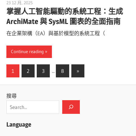
23 12 月, 2025
curtis
掌握人工智能驅動的系統工程：生成
ArchiMate 與 SysML 圖表的全面指南
在企業架構（EA）與基於模型的系統工程（
Continue reading
文
Next
1
2
3
...
8
»
Posts
章
分
搜尋
頁
Language