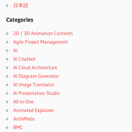
日本語
Categories
2D / 3D Animation Contents
Agile Project Management
AI
AI Chatbot
AI Cloud Architecture
AI Diagram Generator
AI Image Translator
AI Presentation Studio
All-in-One
Animated Explainer
ArchiMate
BMC