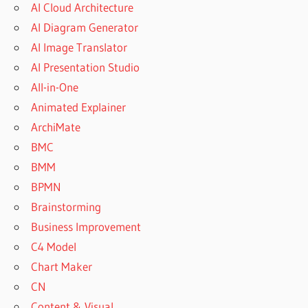
AI Cloud Architecture
AI Diagram Generator
AI Image Translator
AI Presentation Studio
All-in-One
Animated Explainer
ArchiMate
BMC
BMM
BPMN
Brainstorming
Business Improvement
C4 Model
Chart Maker
CN
Content & Visual