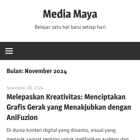
Skip
Media Maya
to
content
Belajar satu hal baru setiap hari
Bulan:
November 2024
November 28, 2024
vpadmin
Melepaskan Kreativitas: Menciptakan
Grafis Gerak yang Menakjubkan dengan
AniFuzion
Di dunia konten digital yang dinamis, visual yang
menarik sangat penting untuk melibatkan audiens dan