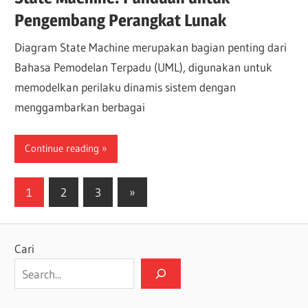
Pengembang Perangkat Lunak
Diagram State Machine merupakan bagian penting dari
Bahasa Pemodelan Terpadu (UML), digunakan untuk
memodelkan perilaku dinamis sistem dengan
menggambarkan berbagai
Continue reading
Paginasi
Next
1
2
3
»
Posts
pos
Cari