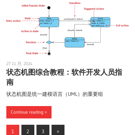
27 11 月, 2024
vpadmin
状态机图综合教程：软件开发人员指
南
状态机图是统一建模语言（UML）的重要组
Continue reading
文
Next
1
2
3
»