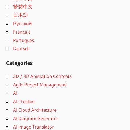
繁體中文
日本語
Русский
Français
Português
Deutsch
Categories
2D / 3D Animation Contents
Agile Project Management
AI
AI Chatbot
AI Cloud Architecture
AI Diagram Generator
AI Image Translator