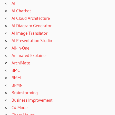
AI
AI Chatbot
AI Cloud Architecture
AI Diagram Generator
AI Image Translator
AI Presentation Studio
All-in-One
Animated Explainer
ArchiMate
BMC
BMM
BPMN
Brainstorming
Business Improvement
C4 Model
Chart Maker