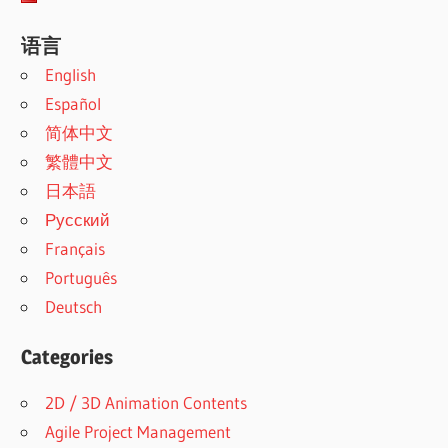
语言
English
Español
简体中文
繁體中文
日本語
Русский
Français
Português
Deutsch
Categories
2D / 3D Animation Contents
Agile Project Management