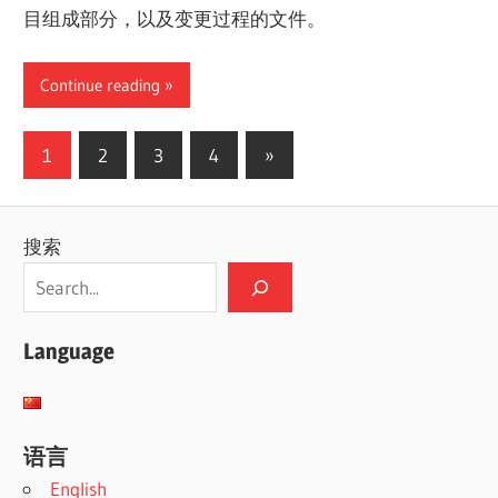
目组成部分，以及变更过程的文件。
Continue reading
文
Next
1
2
3
4
»
Posts
章
分
搜索
页
Language
语言
English