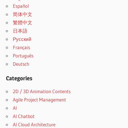
Español
简体中文
繁體中文
日本語
Русский
Français
Português
Deutsch
Categories
2D / 3D Animation Contents
Agile Project Management
AI
AI Chatbot
AI Cloud Architecture