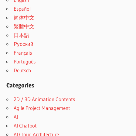
Español
简体中文
繁體中文
日本語
Русский
Français
Português
Deutsch
Categories
2D / 3D Animation Contents
Agile Project Management
AI
AI Chatbot
AI Cloud Architecture