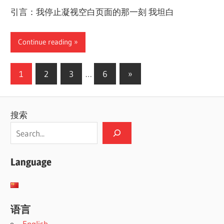
引言：我停止凝视空白页面的那一刻 我坦白
Continue reading
文
Next
1
2
3
…
6
»
Posts
章
分
搜索
页
Language
语言
English