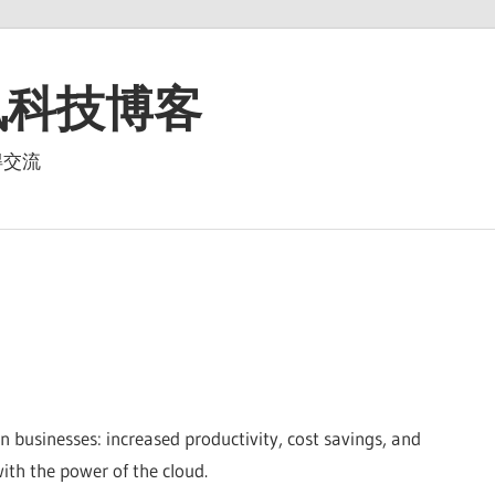
资讯科技博客
得交流
businesses: increased productivity, cost savings, and
ith the power of the cloud.