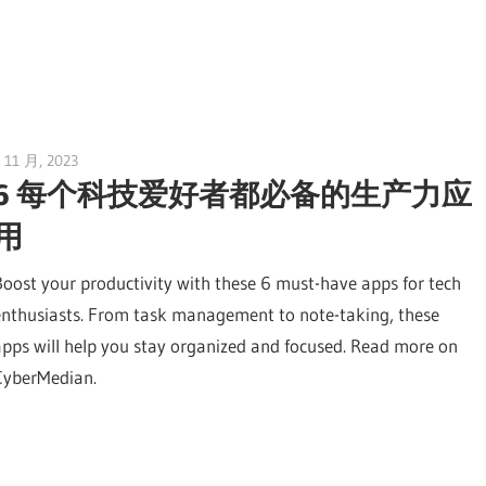
 11 月, 2023
vpvera
6 每个科技爱好者都必备的生产力应
用
Boost your productivity with these 6 must-have apps for tech
enthusiasts. From task management to note-taking, these
apps will help you stay organized and focused. Read more on
CyberMedian.