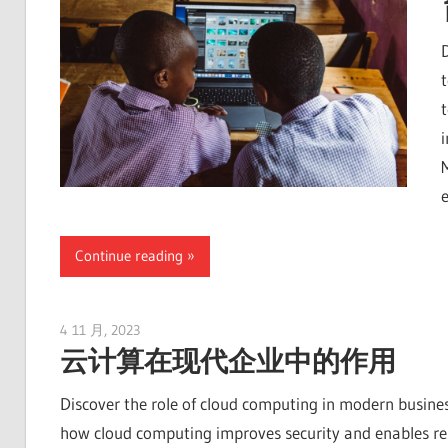
Continue reading
4 11 月, 2023
vpvera
云计算在现代企业中的作用
Discover the role of cloud computing in modern busines
how cloud computing improves security and enables remo