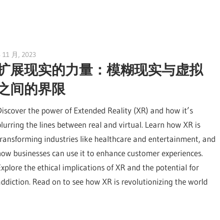
 11 月, 2023
vpvera
扩展现实的力量：模糊现实与虚拟
之间的界限
Discover the power of Extended Reality (XR) and how it’s
blurring the lines between real and virtual. Learn how XR is
transforming industries like healthcare and entertainment, and
how businesses can use it to enhance customer experiences.
Explore the ethical implications of XR and the potential for
addiction. Read on to see how XR is revolutionizing the world