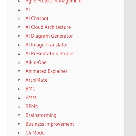
Agile Project Management
AI
AI Chatbot
AI Cloud Architecture
AI Diagram Generator
AI Image Translator
AI Presentation Studio
All-in-One
Animated Explainer
ArchiMate
BMC
BMM
BPMN
Brainstorming
Business Improvement
C4 Model