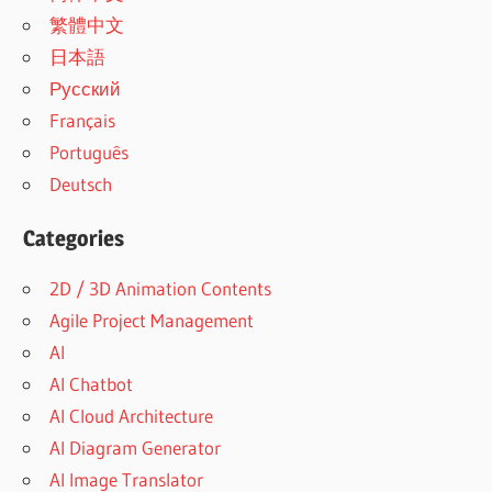
繁體中文
日本語
Русский
Français
Português
Deutsch
Categories
2D / 3D Animation Contents
Agile Project Management
AI
AI Chatbot
AI Cloud Architecture
AI Diagram Generator
AI Image Translator