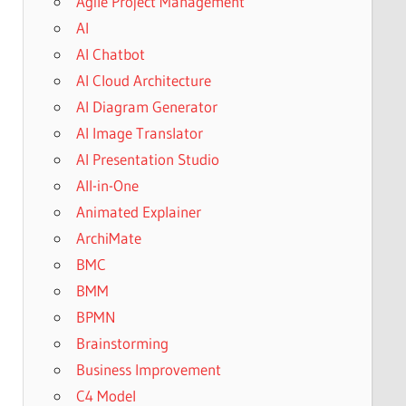
Agile Project Management
AI
AI Chatbot
AI Cloud Architecture
AI Diagram Generator
AI Image Translator
AI Presentation Studio
All-in-One
Animated Explainer
ArchiMate
BMC
BMM
BPMN
Brainstorming
Business Improvement
C4 Model