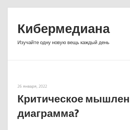
Перейти
к
Кибермедиана
содержимому
Изучайте одну новую вещь каждый день
26 января, 2022
vpleanda
Критическое мышление
диаграмма?