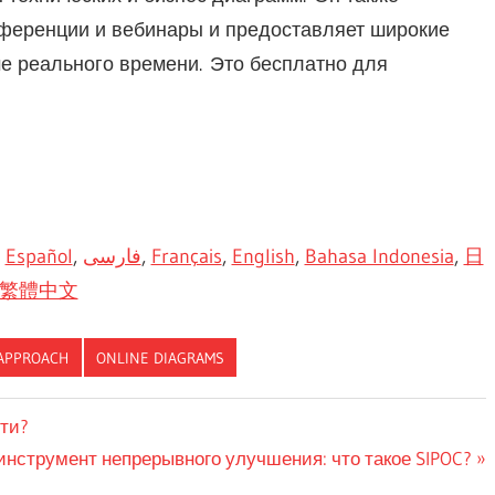
ференции и вебинары и предоставляет широкие
е реального времени. Это бесплатно для
,
Español
,
فارسی
,
Français
,
English
,
Bahasa Indonesia
,
日
繁體中文
APPROACH
ONLINE DIAGRAMS
сти?
щая
нструмент непрерывного улучшения: что такое SIPOC?