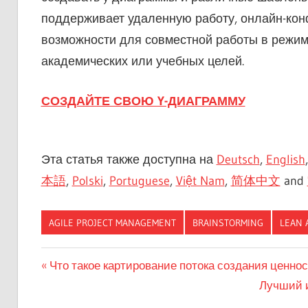
поддерживает удаленную работу, онлайн-кон
возможности для совместной работы в режим
академических или учебных целей.
СОЗДАЙТЕ СВОЮ Y-ДИАГРАММУ
Эта статья также доступна на
Deutsch
,
English
本語
,
Polski
,
Portuguese
,
Việt Nam
,
简体中文
and
AGILE PROJECT MANAGEMENT
BRAINSTORMING
LEAN 
Навигация
Предыдущая
Что такое картирование потока создания ценно
запись:
Следую
Лучший и
по
запись: