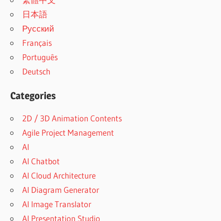
日本語
Русский
Français
Português
Deutsch
Categories
2D / 3D Animation Contents
Agile Project Management
AI
AI Chatbot
AI Cloud Architecture
AI Diagram Generator
AI Image Translator
AI Presentation Studio