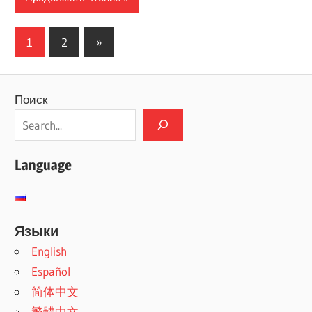
Пагинация
Следующие
1
2
»
записи
записей
Поиск
Language
Языки
English
Español
简体中文
繁體中文