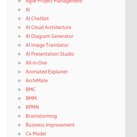
Agile Project Management
AI
AI Chatbot
AI Cloud Architecture
AI Diagram Generator
AI Image Translator
AI Presentation Studio
All-in-One
Animated Explainer
ArchiMate
BMC
BMM
BPMN
Brainstorming
Business Improvement
C4 Model