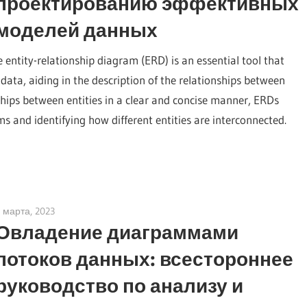
проектированию эффективных
моделей данных
entity-relationship diagram (ERD) is an essential tool that
of data, aiding in the description of the relationships between
nships between entities in a clear and concise manner, ERDs
s and identifying how different entities are interconnected.
 марта, 2023
vpadmin
Овладение диаграммами
потоков данных: всестороннее
руководство по анализу и