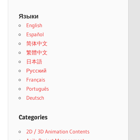
Языки
English
Español
简体中文
繁體中文
日本語
Русский
Français
Português
Deutsch
Categories
2D / 3D Animation Contents