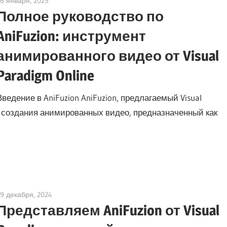
16 января, 2025
vpadmin
Полное руководство по
AniFuzion: инструмент
анимированного видео от Visual
Paradigm Online
Введение в AniFuzion AniFuzion, предлагаемый Visual
я создания анимированных видео, предназначенный как
19 декабря, 2024
vpadmin
Представляем AniFuzion от Visual