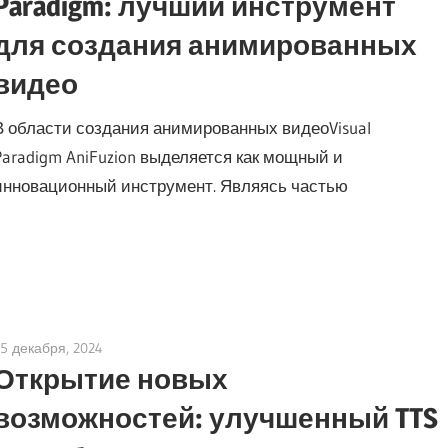
Paradigm: лучший инструмент
для создания анимированных
видео
В области создания анимированных видеоVisual
Paradigm AniFuzion выделяется как мощный и
инновационный инструмент. Являясь частью
15 декабря, 2024
vpvera
Открытие новых
возможностей: улучшенный TTS