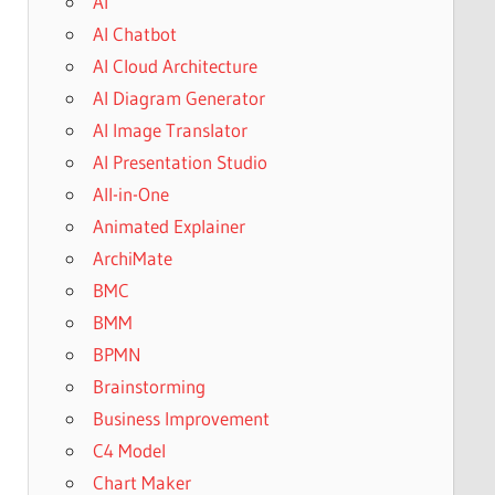
AI
AI Chatbot
AI Cloud Architecture
AI Diagram Generator
AI Image Translator
AI Presentation Studio
All-in-One
Animated Explainer
ArchiMate
BMC
BMM
BPMN
Brainstorming
Business Improvement
C4 Model
Chart Maker