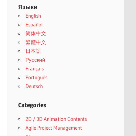
Языки
English
Español
简体中文
繁體中文
日本語
Русский
Français
Português
Deutsch
Categories
2D / 3D Animation Contents
Agile Project Management