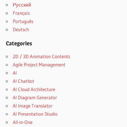
Русский
Français
Português
Deutsch
Categories
2D / 3D Animation Contents
Agile Project Management
AI
AI Chatbot
AI Cloud Architecture
AI Diagram Generator
AI Image Translator
AI Presentation Studio
All-in-One