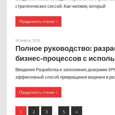
стратегических сессий. Как человек, который
Продолжить чтение
18 марта, 2026
curtis
Полное руководство: разра
бизнес-процессов с испол
Введение Разработка и заполнение диаграмм BP
эффективный способ превращения видения в ре
Продолжить чтение
Пагинация
Следующие
1
2
3
…
5
»