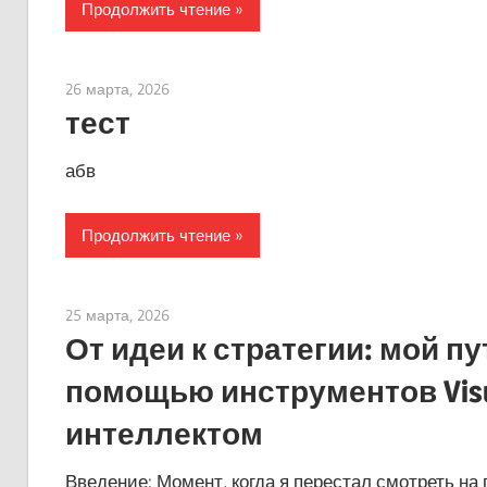
Продолжить чтение
26 марта, 2026
vpjick
тест
абв
Продолжить чтение
25 марта, 2026
curtis
От идеи к стратегии: мой п
помощью инструментов Visu
интеллектом
Введение: Момент, когда я перестал смотреть на