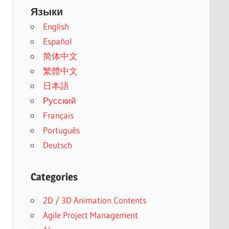
Языки
English
Español
简体中文
繁體中文
日本語
Русский
Français
Português
Deutsch
Categories
2D / 3D Animation Contents
Agile Project Management