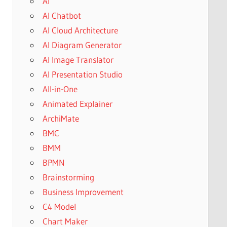
AI
AI Chatbot
AI Cloud Architecture
AI Diagram Generator
AI Image Translator
AI Presentation Studio
All-in-One
Animated Explainer
ArchiMate
BMC
BMM
BPMN
Brainstorming
Business Improvement
C4 Model
Chart Maker