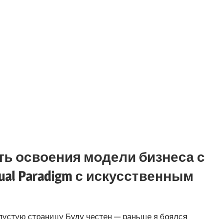
уть освоения модели бизнеса с
al Paradigm с искусственным
 пустую страницу Буду честен — раньше я боялся