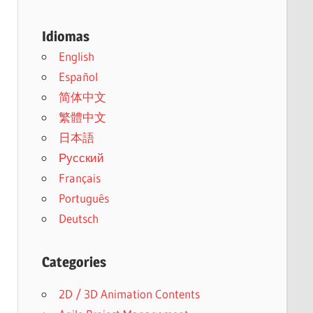
Idiomas
English
Español
简体中文
繁體中文
日本語
Русский
Français
Português
Deutsch
Categories
2D / 3D Animation Contents