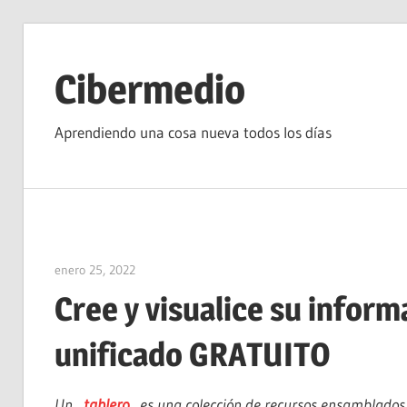
Saltar
al
Cibermedio
contenido
Aprendiendo una cosa nueva todos los días
enero 25, 2022
vpvera
Cree y visualice su inform
unificado GRATUITO
Un
tablero
es una colección de recursos ensamblados p