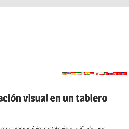
ación visual en un tablero
ara crear una única pantalla visual unificada como: