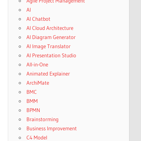
Agile Project Management
AI
AI Chatbot
AI Cloud Architecture
AI Diagram Generator
AI Image Translator
AI Presentation Studio
All-in-One
Animated Explainer
ArchiMate
BMC
BMM
BPMN
Brainstorming
Business Improvement
C4 Model