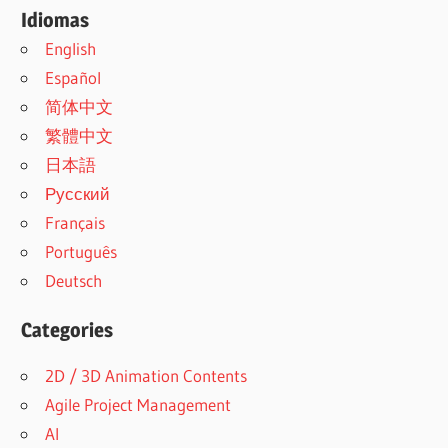
Idiomas
English
Español
简体中文
繁體中文
日本語
Русский
Français
Português
Deutsch
Categories
2D / 3D Animation Contents
Agile Project Management
AI