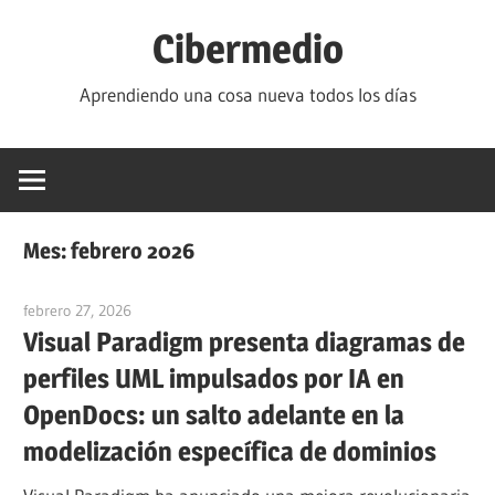
Saltar
Cibermedio
al
contenido
Aprendiendo una cosa nueva todos los días
Mes:
febrero 2026
febrero 27, 2026
curtis
Visual Paradigm presenta diagramas de
perfiles UML impulsados por IA en
OpenDocs: un salto adelante en la
modelización específica de dominios