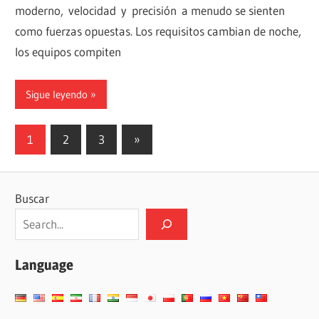
moderno, velocidad y precisión a menudo se sienten
como fuerzas opuestas. Los requisitos cambian de noche,
los equipos compiten
Sigue leyendo
Paginación
Siguientes
1
2
3
»
entradas
de
entradas
Buscar
Language