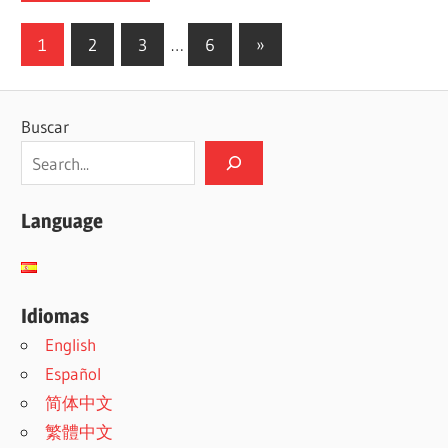
Paginación
Siguientes
1
2
3
…
6
»
entradas
de
entradas
Buscar
Language
Idiomas
English
Español
简体中文
繁體中文