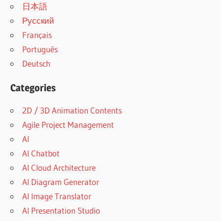
日本語
Русский
Français
Português
Deutsch
Categories
2D / 3D Animation Contents
Agile Project Management
AI
AI Chatbot
AI Cloud Architecture
AI Diagram Generator
AI Image Translator
AI Presentation Studio