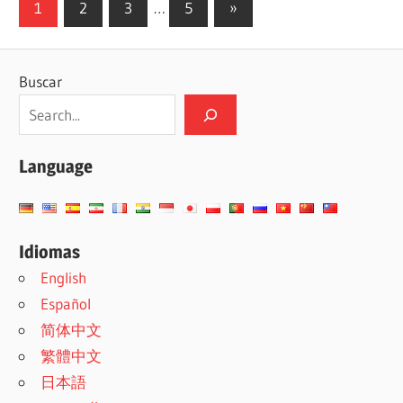
Paginación
Siguientes
1
2
3
…
5
»
entradas
de
entradas
Buscar
Language
Idiomas
English
Español
简体中文
繁體中文
日本語