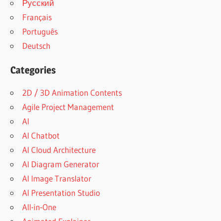
Русский
Français
Português
Deutsch
Categories
2D / 3D Animation Contents
Agile Project Management
AI
AI Chatbot
AI Cloud Architecture
AI Diagram Generator
AI Image Translator
AI Presentation Studio
All-in-One