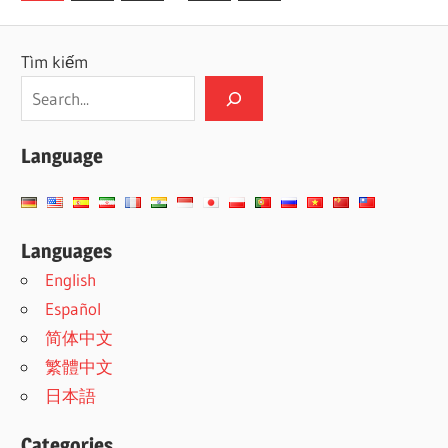
Posts
trang
bài
Tìm kiếm
viết
Language
Languages
English
Español
简体中文
繁體中文
日本語
Categories