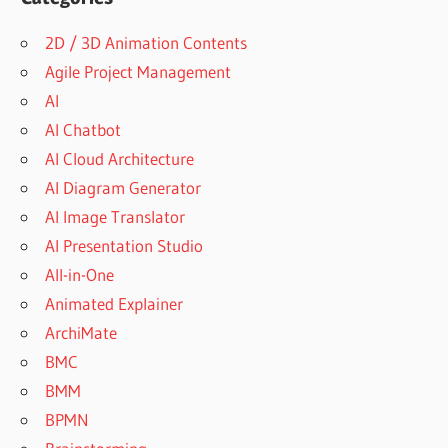
2D / 3D Animation Contents
Agile Project Management
AI
AI Chatbot
AI Cloud Architecture
AI Diagram Generator
AI Image Translator
AI Presentation Studio
All-in-One
Animated Explainer
ArchiMate
BMC
BMM
BPMN