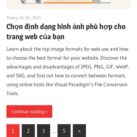
Tháng 10 19, 2023
vpvera
Chọn định dạng hình ảnh phù hợp cho
trang web của bạn
Learn about the top image formats for web use and how
to choose the best format for your website. Discover the
advantages and disadvantages of JPEG, PNG, GIF, WebP,
and SVG, and find out how to convert between formats
using online tools like Visual Paradigm’s File Conversion
Tools.
Continue reading
Phân
Next
1
2
3
…
5
»