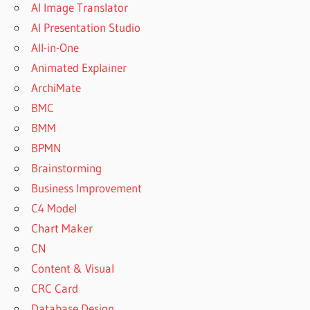
AI Image Translator
AI Presentation Studio
All-in-One
Animated Explainer
ArchiMate
BMC
BMM
BPMN
Brainstorming
Business Improvement
C4 Model
Chart Maker
CN
Content & Visual
CRC Card
Database Design