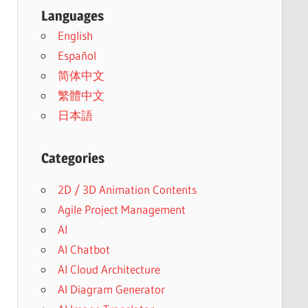
Languages
English
Español
简体中文
繁體中文
日本語
Categories
2D / 3D Animation Contents
Agile Project Management
AI
AI Chatbot
AI Cloud Architecture
AI Diagram Generator