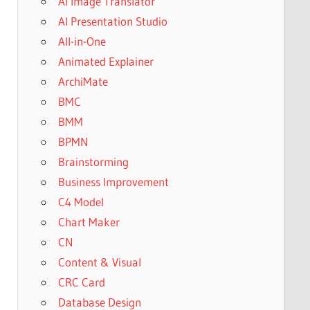
AI Image Translator
AI Presentation Studio
All-in-One
Animated Explainer
ArchiMate
BMC
BMM
BPMN
Brainstorming
Business Improvement
C4 Model
Chart Maker
CN
Content & Visual
CRC Card
Database Design