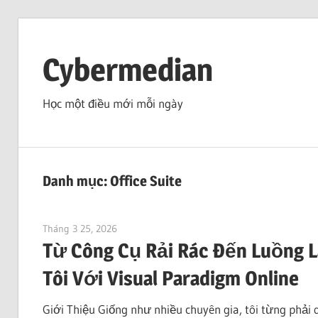
Skip
to
Cybermedian
content
Học một điều mới mỗi ngày
Danh mục:
Office Suite
Tháng 3 25, 2026
curtis
Từ Công Cụ Rải Rác Đến Luồng 
Tôi Với Visual Paradigm Online
Giới Thiệu Giống như nhiều chuyên gia, tôi từng phả