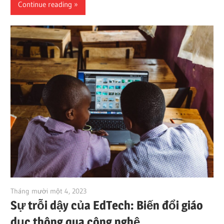
Continue reading
Tháng mười một 4, 2023
vpvera
Sự trỗi dậy của EdTech: Biến đổi giáo
dục thông qua công nghệ