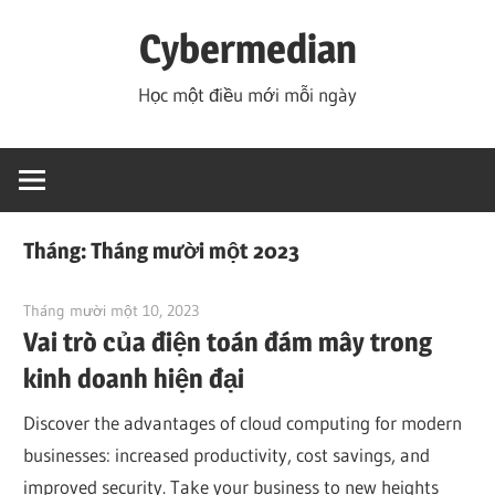
Skip
Cybermedian
to
content
Học một điều mới mỗi ngày
Tháng:
Tháng mười một 2023
Tháng mười một 10, 2023
vpvera
Vai trò của điện toán đám mây trong
kinh doanh hiện đại
Discover the advantages of cloud computing for modern
businesses: increased productivity, cost savings, and
improved security. Take your business to new heights