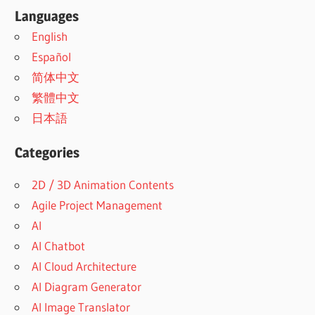
Languages
English
Español
简体中文
繁體中文
日本語
Categories
2D / 3D Animation Contents
Agile Project Management
AI
AI Chatbot
AI Cloud Architecture
AI Diagram Generator
AI Image Translator