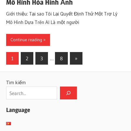
Mô Hình Hóa Hình Ảnh
Giới thiệu: Tại sao Tôi Lại Quyết Định Thử Một Trợ Lý
Mô Hình Dựa Trên AI Là một người
Continue reading
Phân
Next
1
2
3
…
8
»
Posts
trang
bài
Tìm kiếm
viết
Language