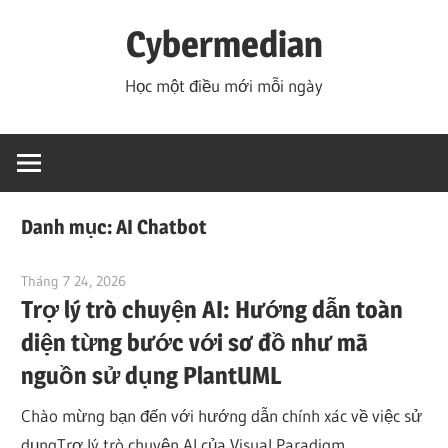
Skip
Cybermedian
to
content
Học một điều mới mỗi ngày
Danh mục:
AI Chatbot
Tháng 7 24, 2026
curtis
Trợ lý trò chuyện AI: Hướng dẫn toàn
diện từng bước với sơ đồ như mã
nguồn sử dụng PlantUML
Chào mừng bạn đến với hướng dẫn chính xác về việc sử
dụngTrợ lý trò chuyện AI của Visual Paradigm.