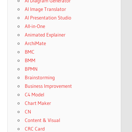
AI Diagram Generator
AI Image Translator
AI Presentation Studio
All-in-One
Animated Explainer
ArchiMate
BMC
BMM
BPMN
Brainstorming
Business Improvement
C4 Model
Chart Maker
CN
Content & Visual
CRC Card