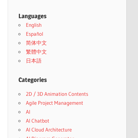
Languages
English
Español
简体中文
繁體中文
日本語
Categories
2D / 3D Animation Contents
Agile Project Management
AI
AI Chatbot
AI Cloud Architecture