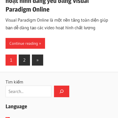
hoạt hình đáng yêu bằng Visual
Paradigm Online
Visual Paradigm Online là một nền tảng toàn diện giúp
bạn dễ dàng tạo các video hoạt hình chất lượng
Continue reading
Phân
Next
1
2
»
Posts
trang
bài
Tìm kiếm
viết
Language