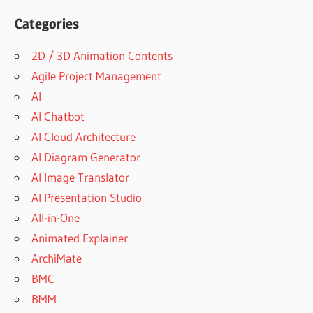
Categories
2D / 3D Animation Contents
Agile Project Management
AI
AI Chatbot
AI Cloud Architecture
AI Diagram Generator
AI Image Translator
AI Presentation Studio
All-in-One
Animated Explainer
ArchiMate
BMC
BMM