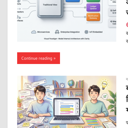
क
स
Continue reading
म
प