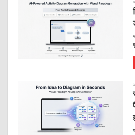
अ
प
द
अ
प