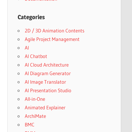
Categories
2D / 3D Animation Contents
Agile Project Management
AI
AI Chatbot
AI Cloud Architecture
AI Diagram Generator
AI Image Translator
AI Presentation Studio
All-in-One
Animated Explainer
ArchiMate
BMC