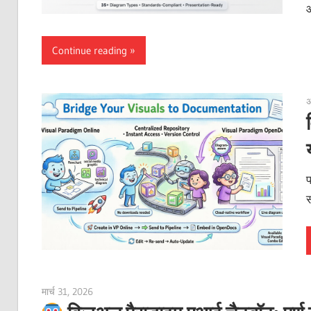
Continue reading
अ
प
स
मार्च 31, 2026
curtis