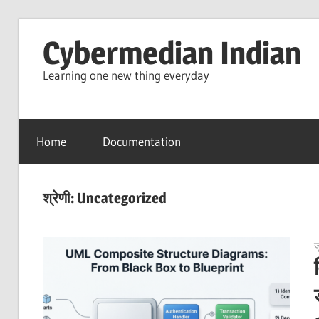
Skip
Cybermedian Indian
to
content
Learning one new thing everyday
Home
Documentation
श्रेणी:
Uncategorized
ज