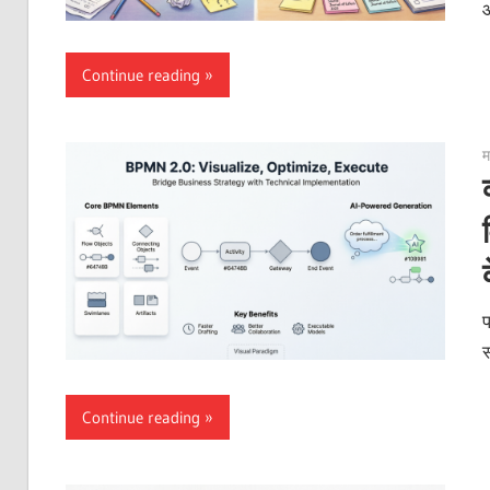
आ
Continue reading
म
प
स
Continue reading