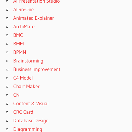
AI Presentation Studio
All-in-One
Animated Explainer
ArchiMate
BMC
BMM
BPMN
Brainstorming
Business Improvement
C4 Model
Chart Maker
CN
Content & Visual
CRC Card
Database Design
Diagramming