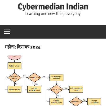
Skip
Cybermedian Indian
to
Learning one new thing everyday
content
महीना:
दिसम्बर 2024