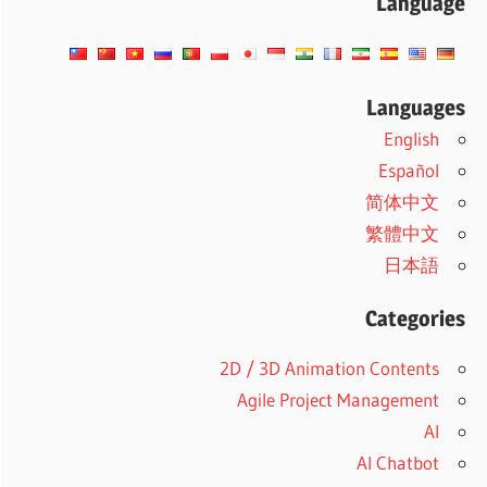
Language
Languages
English
Español
简体中文
繁體中文
日本語
Categories
2D / 3D Animation Contents
Agile Project Management
AI
AI Chatbot