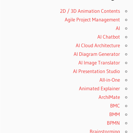
2D / 3D Animation Contents
Agile Project Management
AI
AI Chatbot
AI Cloud Architecture
AI Diagram Generator
AI Image Translator
AI Presentation Studio
All-in-One
Animated Explainer
ArchiMate
BMC
BMM
BPMN
Brainstorming