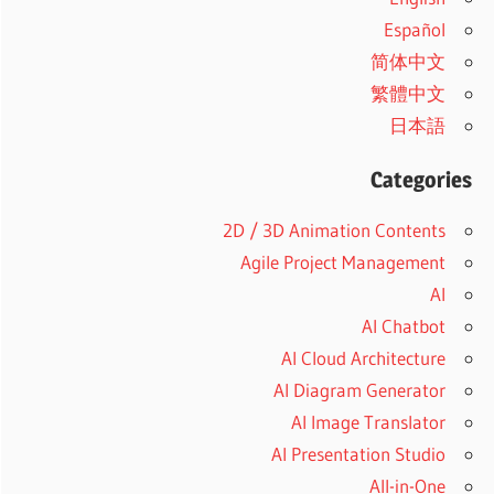
Español
简体中文
繁體中文
日本語
Categories
2D / 3D Animation Contents
Agile Project Management
AI
AI Chatbot
AI Cloud Architecture
AI Diagram Generator
AI Image Translator
AI Presentation Studio
All-in-One