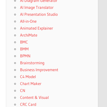
AI Diagram Generator
AI Image Translator
AI Presentation Studio
All-in-One
Animated Explainer
ArchiMate
BMC
BMM
BPMN
Brainstorming
Business Improvement
C4 Model
Chart Maker
CN
Content & Visual
CRC Card