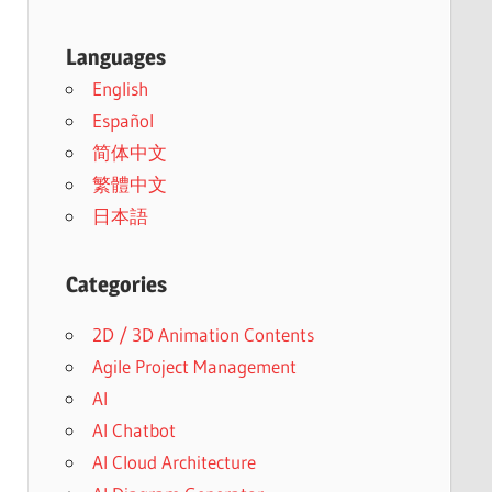
Languages
English
Español
简体中文
繁體中文
日本語
Categories
2D / 3D Animation Contents
Agile Project Management
AI
AI Chatbot
AI Cloud Architecture