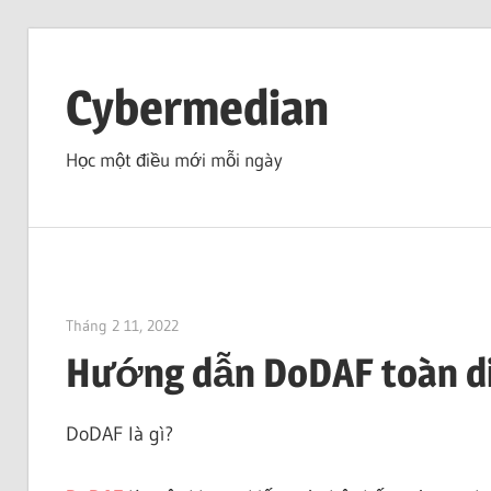
Skip
to
Cybermedian
content
Học một điều mới mỗi ngày
Tháng 2 11, 2022
vpjick
Hướng dẫn DoDAF toàn d
DoDAF là gì?