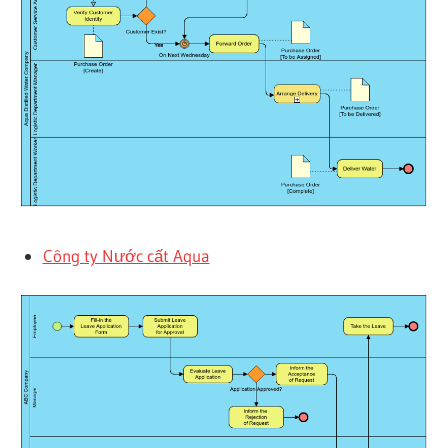
Công ty Nước cất Aqua