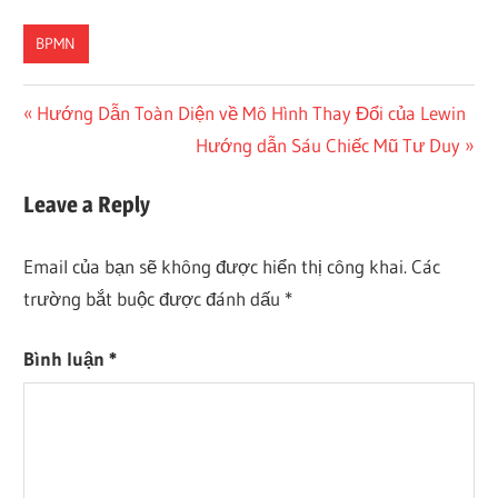
BPMN
CN-
Điều
Previous
Hướng Dẫn Toàn Diện về Mô Hình Thay Đổi của Lewin
DONE
Post:
Next
Hướng dẫn Sáu Chiếc Mũ Tư Duy
hướng
ES-
Post:
DONE
bài
Leave a Reply
JA-
viết
DONE
Email của bạn sẽ không được hiển thị công khai.
Các
TW-
DONE
trường bắt buộc được đánh dấu
*
Bình luận
*