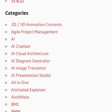
日本語
Categories
2D / 3D Animation Contents
Agile Project Management
AI
AI Chatbot
AI Cloud Architecture
AI Diagram Generator
AI Image Translator
AI Presentation Studio
All-in-One
Animated Explainer
ArchiMate
BMC
BMM