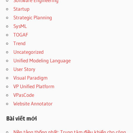
Software Engineering
Startup
Strategic Planning
SysML
TOGAF
Trend
Uncategorized
Unified Modeling Language
User Story
Visual Paradigm
VP Unified Platform
VPasCode
Website Annotator
Bài viết mới
Nền tảng thống nhất: Trung tâm điều khiển cho công