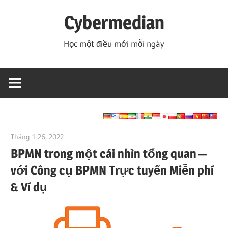
Skip
Cybermedian
to
content
Học một điều mới mỗi ngày
Tháng 1 26, 2022
vpadmin
BPMN trong một cái nhìn tổng quan —
với Công cụ BPMN Trực tuyến Miễn phí
& Ví dụ