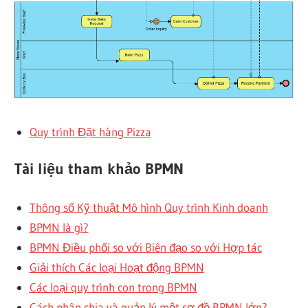
Quy trình Đặt hàng Pizza
Tài liệu tham khảo BPMN
Thông số Kỹ thuật Mô hình Quy trình Kinh doanh
BPMN là gì?
BPMN Điều phối so với Biên đạo so với Hợp tác
Giải thích Các loại Hoạt động BPMN
Các loại quy trình con trong BPMN
Cách phân chia và quản lý một sơ đồ BPMN lớn?