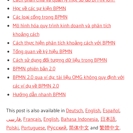
Học về các sự kiện BPMN
Các loại cổng trong BPMN
Mô hình hóa quy trình kinh doanh và phân tích
khoảng cách
Cách thực hiện phân tích khoảng cách với BPMN
Tổng quan về ký hiệu BPMN
Cách sử dụng đối tượng dữ liệu trong BPMN
BPMN phiên bản 2.0
BPMN 2.0 qua ví dụ: tài liệu OMG không quy định với
các ví dụ về BPMN 2.0
Hướng dẫn nhanh BPMN
This post is also available in
Deutsch
,
English
,
Español
,
فارسی
,
Français
,
English
,
Bahasa Indonesia
,
日本語
,
Polski
,
Portuguese
,
Ру́сский
,
简体中文
and
繁體中文
.