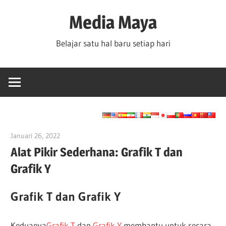
Skip
Media Maya
to
content
Belajar satu hal baru setiap hari
Januari 26, 2022
vpadmin
Alat Pikir Sederhana: Grafik T dan
Grafik Y
Grafik T dan Grafik Y
Keduanya
Grafik T
dan
Grafik Y
membantu untuk secara