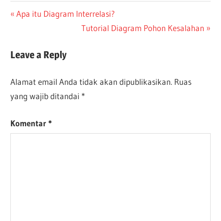
CN-
Navigasi
Previous
Apa itu Diagram Interrelasi?
DONE
Post:
Next
Tutorial Diagram Pohon Kesalahan
pos
ES-
Post:
DONE
Leave a Reply
JA-
DONE
Alamat email Anda tidak akan dipublikasikan.
Ruas
TW-
DONE
yang wajib ditandai
*
Komentar
*