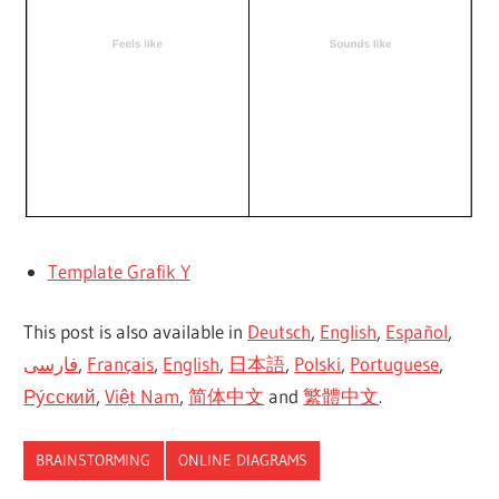
Template Grafik Y
This post is also available in
Deutsch
,
English
,
Español
,
فارسی
,
Français
,
English
,
日本語
,
Polski
,
Portuguese
,
Ру́сский
,
Việt Nam
,
简体中文
and
繁體中文
.
BRAINSTORMING
ONLINE DIAGRAMS