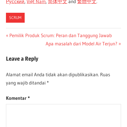
Ру́сский
,
Việt Nam
,
简体中文
and
繁體中文
.
SCRUM
CN-
Navigasi
Previous
Pemilik Produk Scrum: Peran dan Tanggung Jawab
DONE
Post:
Next
Apa masalah dari Model Air Terjun?
pos
ES-
Post:
DONE
Leave a Reply
JA-
DONE
Alamat email Anda tidak akan dipublikasikan.
Ruas
TW-
DONE
yang wajib ditandai
*
Komentar
*