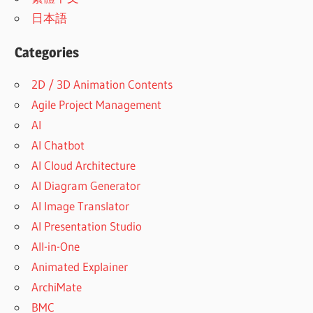
日本語
Categories
2D / 3D Animation Contents
Agile Project Management
AI
AI Chatbot
AI Cloud Architecture
AI Diagram Generator
AI Image Translator
AI Presentation Studio
All-in-One
Animated Explainer
ArchiMate
BMC