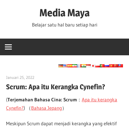
Skip
Media Maya
to
content
Belajar satu hal baru setiap hari
Januari 25, 2022
vpadmin
Scrum: Apa itu Kerangka Cynefin?
(
Terjemahan Bahasa Cina: Scrum
：
Apa itu kerangka
Cynefin?
) （
Bahasa Jepang
）
Meskipun Scrum dapat menjadi kerangka yang efektif