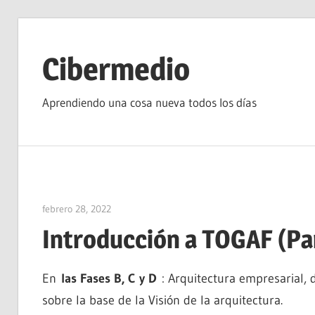
Saltar
al
Cibermedio
contenido
Aprendiendo una cosa nueva todos los días
febrero 28, 2022
vpvera
Introducción a TOGAF (Part
En
las Fases B, C y D
: Arquitectura empresarial, d
sobre la base de la Visión de la arquitectura.