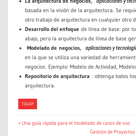
La arquitectura de negocios,
aplicaciones y tecn
basada en la visión de la arquitectura. Se requ
otro trabajo de arquitectura en cualquier otro 
Desarrollo del enfoque
de línea de base: por lo
abajo, pero la arquitectura de línea de base ge
Modelado de negocios,
aplicaciones y tecnologí
en la que se utiliza una variedad de herramie
negocios. Ejemplo: Modelo de Actividad, Modelo
Repositorio de arquitectura
: obtenga todos los
arquitectura.
TOGAF
Navegación
Entrada
Una guía rápida para el modelado de casos de uso
anterior:
Siguiente
Gestión de Proyectos 
de