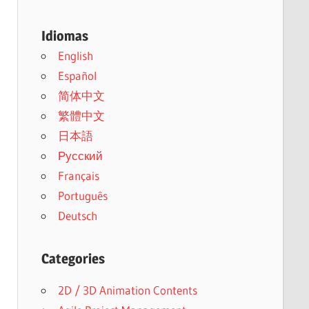
Idiomas
English
Español
简体中文
繁體中文
日本語
Русский
Français
Português
Deutsch
Categories
2D / 3D Animation Contents