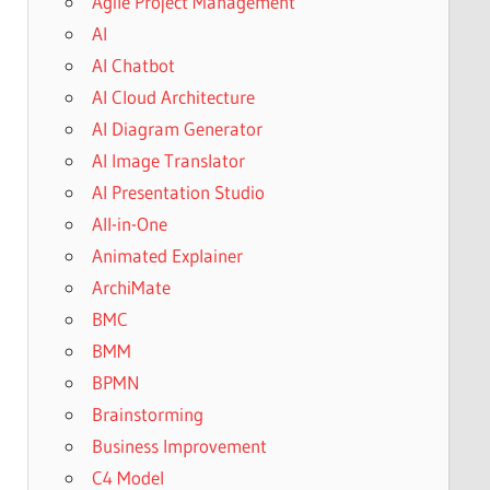
Agile Project Management
AI
AI Chatbot
AI Cloud Architecture
AI Diagram Generator
AI Image Translator
AI Presentation Studio
All-in-One
Animated Explainer
ArchiMate
BMC
BMM
BPMN
Brainstorming
Business Improvement
C4 Model