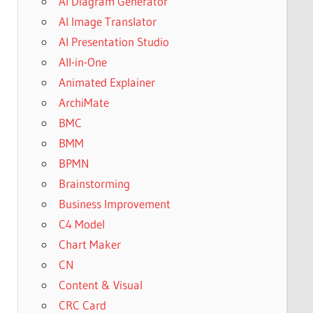
AI Diagram Generator
AI Image Translator
AI Presentation Studio
All-in-One
Animated Explainer
ArchiMate
BMC
BMM
BPMN
Brainstorming
Business Improvement
C4 Model
Chart Maker
CN
Content & Visual
CRC Card