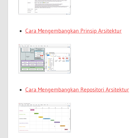
Cara Mengembangkan Prinsip Arsitektur
Cara Mengembangkan Repositori Arsitektur