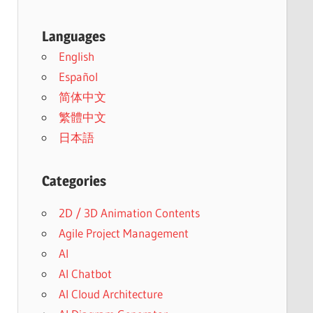
Languages
English
Español
简体中文
繁體中文
日本語
Categories
2D / 3D Animation Contents
Agile Project Management
AI
AI Chatbot
AI Cloud Architecture