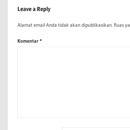
JA-
Leave a Reply
DONE
TW-
Alamat email Anda tidak akan dipublikasikan.
Ruas ya
DONE
Komentar
*