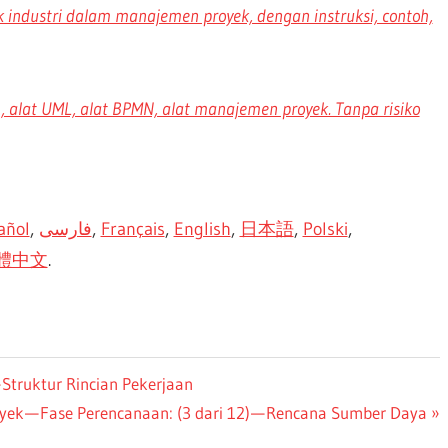
industri dalam manajemen proyek, dengan instruksi, contoh,
, alat UML, alat BPMN, alat manajemen proyek. Tanpa risiko
añol
,
فارسی
,
Français
,
English
,
日本語
,
Polski
,
體中文
.
 Struktur Rincian Pekerjaan
ek — Fase Perencanaan: (3 dari 12) — Rencana Sumber Daya