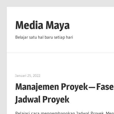
Skip
to
Media Maya
content
Belajar satu hal baru setiap hari
Januari 25, 2022
vpadmin
Manajemen Proyek — Fase 
Jadwal Proyek
Pelajari cara mengembangkan Jadwal Proyek. Mengi