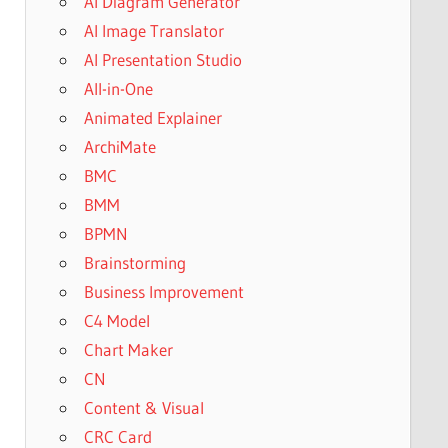
AI Diagram Generator
AI Image Translator
AI Presentation Studio
All-in-One
Animated Explainer
ArchiMate
BMC
BMM
BPMN
Brainstorming
Business Improvement
C4 Model
Chart Maker
CN
Content & Visual
CRC Card