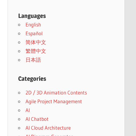
Languages
English
Español
简体中文
繁體中文
日本語
Categories
2D / 3D Animation Contents
Agile Project Management
AI
AI Chatbot
AI Cloud Architecture