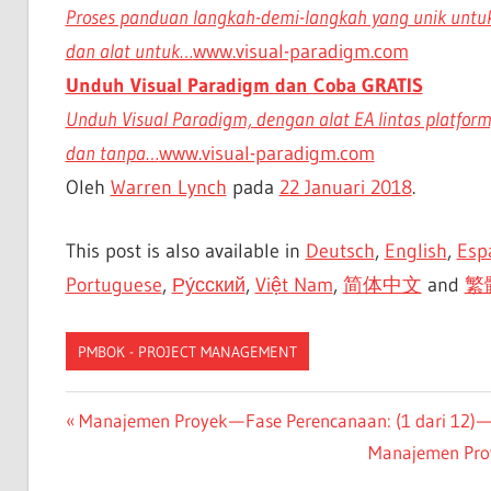
Proses panduan langkah-demi-langkah yang unik untuk 
dan alat untuk…
www.visual-paradigm.com
Unduh Visual Paradigm dan Coba GRATIS
Unduh Visual Paradigm, dengan alat EA lintas platform
dan tanpa…
www.visual-paradigm.com
Oleh
Warren Lynch
pada
22 Januari 2018
.
This post is also available in
Deutsch
,
English
,
Esp
Portuguese
,
Ру́сский
,
Việt Nam
,
简体中文
and
繁
PMBOK - PROJECT MANAGEMENT
CN-
Navigasi
Previous
Manajemen Proyek — Fase Perencanaan: (1 dari 12) —
DONE
Post:
Next
Manajemen Proy
pos
ES-
Post:
DONE