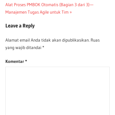
pos
Next
Alat Proses PMBOK Otomatis (Bagian 3 dari 3) —
DONE
Post:
Manajemen Tugas Agile untuk Tim
JA-
DONE
Leave a Reply
TW-
DONE
Alamat email Anda tidak akan dipublikasikan.
Ruas
yang wajib ditandai
*
Komentar
*