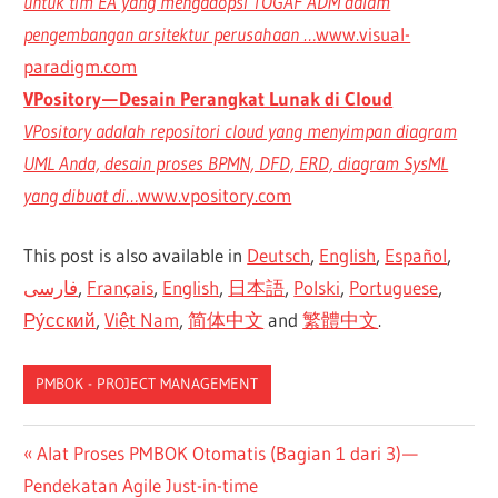
untuk tim EA yang mengadopsi TOGAF ADM dalam
pengembangan arsitektur perusahaan …
www.visual-
paradigm.com
VPository — Desain Perangkat Lunak di Cloud
VPository adalah repositori cloud yang menyimpan diagram
UML Anda, desain proses BPMN, DFD, ERD, diagram SysML
yang dibuat di…
www.vpository.com
This post is also available in
Deutsch
,
English
,
Español
,
فارسی
,
Français
,
English
,
日本語
,
Polski
,
Portuguese
,
Ру́сский
,
Việt Nam
,
简体中文
and
繁體中文
.
PMBOK - PROJECT MANAGEMENT
CN-
Navigasi
Previous
Alat Proses PMBOK Otomatis (Bagian 1 dari 3) —
DONE
Post:
Pendekatan Agile Just-in-time
ES-