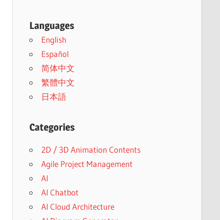
Languages
English
Español
简体中文
繁體中文
日本語
Categories
2D / 3D Animation Contents
Agile Project Management
AI
AI Chatbot
AI Cloud Architecture