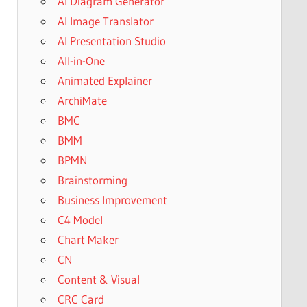
AI Diagram Generator
AI Image Translator
AI Presentation Studio
All-in-One
Animated Explainer
ArchiMate
BMC
BMM
BPMN
Brainstorming
Business Improvement
C4 Model
Chart Maker
CN
Content & Visual
CRC Card