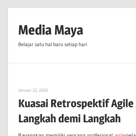
Skip
to
Media Maya
content
Belajar satu hal baru setiap hari
Januari 22, 2026
vpadmin
Kuasai Retrospektif Agil
Langkah demi Langkah
Bayangkan memiliki seorang profesional
agile
pela