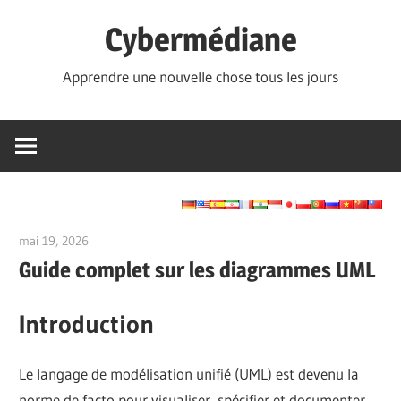
Skip
Cybermédiane
to
content
Apprendre une nouvelle chose tous les jours
mai 19, 2026
curtis
Guide complet sur les diagrammes UML
Introduction
Le langage de modélisation unifié (UML) est devenu la
norme de facto pour visualiser, spécifier et documenter