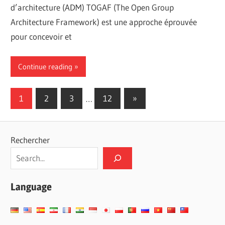
d’architecture (ADM) TOGAF (The Open Group
Architecture Framework) est une approche éprouvée
pour concevoir et
Continue reading
Pagination
Next
1
2
3
…
12
»
Posts
des
publications
Rechercher
Language